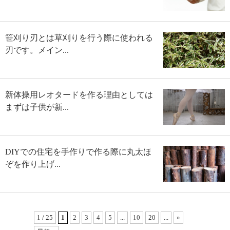
笹刈り刃とは草刈りを行う際に使われる
刃です。メイン...
新体操用レオタードを作る理由としては
まずは子供が新...
DIYでの住宅を手作りで作る際に丸太ほ
ぞを作り上げ...
1 / 25
1
2
3
4
5
...
10
20
...
»