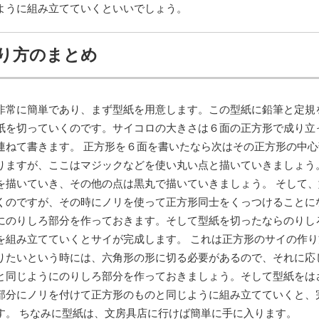
ように組み立てていくといいでしょう。
り方のまとめ
非常に簡単であり、まず型紙を用意します。この型紙に鉛筆と定規
紙を切っていくのです。サイコロの大きさは６面の正方形で成り立
連ねて書きます。 正方形を６面を書いたなら次はその正方形の中心
りますが、ここはマジックなどを使い丸い点と描いていきましょう
を描いていき、その他の点は黒丸で描いていきましょう。 そして、
くのですが、その時にノリを使って正方形同士をくっつけることに
にのりしろ部分を作っておきます。そして型紙を切ったならのりし
を組み立てていくとサイが完成します。 これは正方形のサイの作り
りたいという時には、六角形の形に切る必要があるので、それに応
と同じようにのりしろ部分を作っておきましょう。そして型紙をは
部分にノリを付けて正方形のものと同じように組み立てていくと、
す。 ちなみに型紙は、文房具店に行けば簡単に手に入ります。