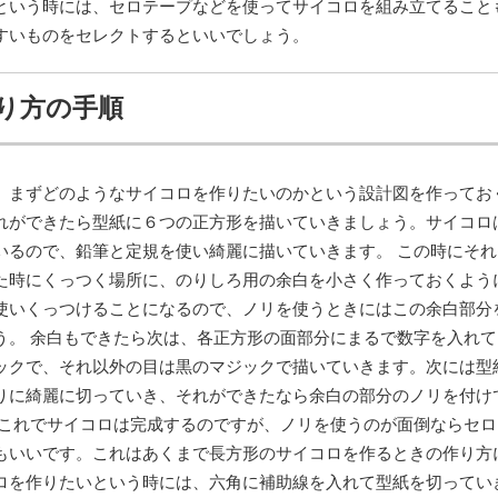
という時には、セロテープなどを使ってサイコロを組み立てること
すいものをセレクトするといいでしょう。
り方の手順
、まずどのようなサイコロを作りたいのかという設計図を作ってお
れができたら型紙に６つの正方形を描いていきましょう。サイコロ
いるので、鉛筆と定規を使い綺麗に描いていきます。 この時にそれ
た時にくっつく場所に、のりしろ用の余白を小さく作っておくよう
使いくっつけることになるので、ノリを使うときにはこの余白部分
う。 余白もできたら次は、各正方形の面部分にまるで数字を入れて
ックで、それ以外の目は黒のマジックで描いていきます。次には型
りに綺麗に切っていき、それができたなら余白の部分のノリを付け
 これでサイコロは完成するのですが、ノリを使うのが面倒ならセロ
もいいです。これはあくまで長方形のサイコロを作るときの作り方
ロを作りたいという時には、六角に補助線を入れて型紙を切ってい