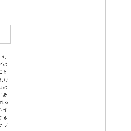
つけ
どの
こと
行け
ロの
に必
作る
を作
なる
たノ