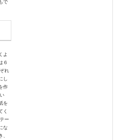
もで
くよ
は６
ぞれ
にし
を作
い
紙を
てく
テー
にな
き、