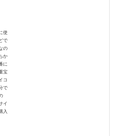
に使
どで
なの
ちか
番に
重宝
イコ
分で
の
サイ
購入