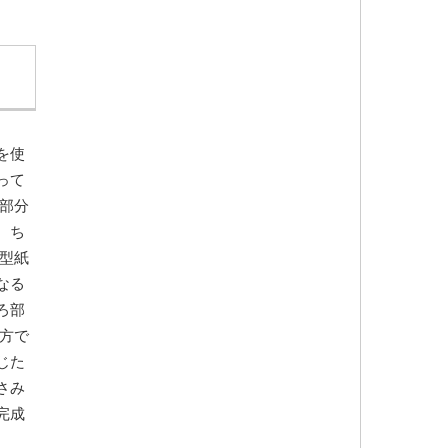
を使
って
部分
。ち
型紙
なる
ろ部
方で
じた
さみ
完成