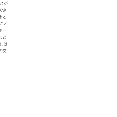
とが
でき
ると
こと
ボー
など
には
の交
。