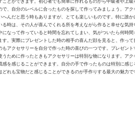
すことができます。初心者でも簡単に作れるものから中級者や上級
ので、自分のレベルに合ったものを探して作ってみましょう。アク
いへんだと思う時もありますが、とても楽しいものです。特に誰か
いる時は、その人が喜んでくれる所を考えながら作ると幸せな気持
中になって作っていると時間を忘れてしまい、気がついたら何時間
ます。実際にプレゼントした時の相手の喜んだ顔を見ると、作って
のもアクセサリーを自分で作った時の喜びの一つです。プレゼント
使うために作ったときもアクセサリーは特別な物になります。アク
成感を感じることができます。自分の手で作ったものは特別に感じ
はどれも宝物だと感じることができるのが手作りする最大の魅力で