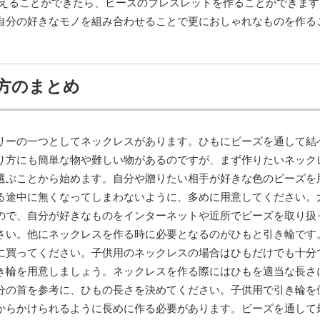
整えることができたら、ビーズのブレスレットを作ることができます
自分の好きなモノを組み合わせることで更におしゃれなものを作る
方のまとめ
リーの一つとしてネックレスがあります。ひもにビーズを通して結
り方にも簡単な物や難しい物があるのですが、まず作りたいネック
選ぶことから始めます。自分や贈りたい相手が好きな色のビーズを
る途中に無くなってしまわないように、多めに用意してください。
ので、自分が好きなものをインターネットや近所でビーズを取り扱
さい。他にネックレスを作る時に必要となるのがひもと引き輪です
に買ってください。子供用のネックレスの場合はひもだけでも十分
き輪を用意しましょう。ネックレスを作る際にはひもを適当な長さ
分の首を参考に、ひもの長さを決めてください。子供用で引き輪を
からかけられるように長めに作る必要があります。ビーズを通して