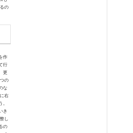
るの
を作
て行
、更
つの
のな
に右
う。
いき
整し
るの