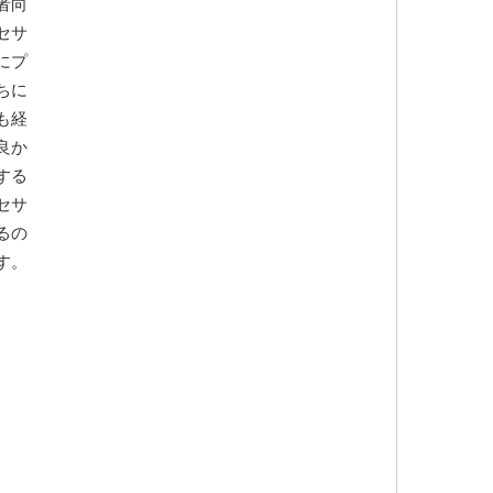
者向
セサ
にプ
ちに
も経
良か
する
セサ
るの
す。