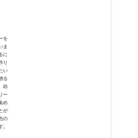
ーを
いま
るに
作り
たい
贈る
、幼
リー
集め
とが
色の
す。