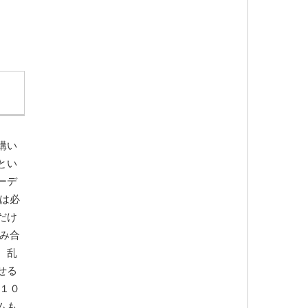
構い
とい
ーデ
は必
だけ
み合
、乱
せる
１０
ムも