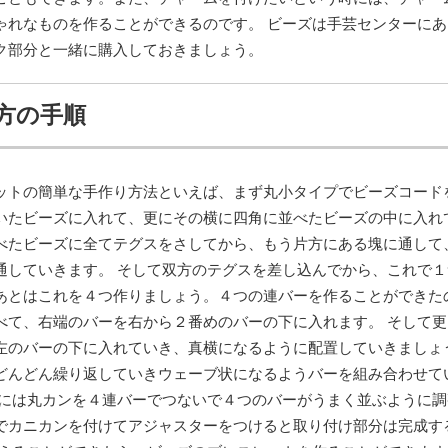
ゃれなものを作ることができるのです。 ビーズは手芸センターにあ
ク部分と一緒に購入しておきましょう。
方の手順
ットの簡単な手作り方法といえば、まず丸小タイプでビーズコード
いたビーズに入れて、更にその横に四角に並べたビーズの中に入れ
べたビーズに全てテグスをさしてから、もう片方にある塊に通して
通していきます。 そして双方のテグスを差し込んでから、これで１
あとはこれを４つ作りましょう。４つの連バーを作ることができた
べて、右端のバーを右から２番めのバーの下に入れます。 そして更
左のバーの下に入れていき、真横になるように配置していきましょ
どんどん繰り返していきウェーブ状になるようバーを組み合わせて
分には丸カンを４連バーでつないで４つのバーがうまく並ぶように調
でカニカンを付けてアジャスターをつけると取り付け部分は完成す