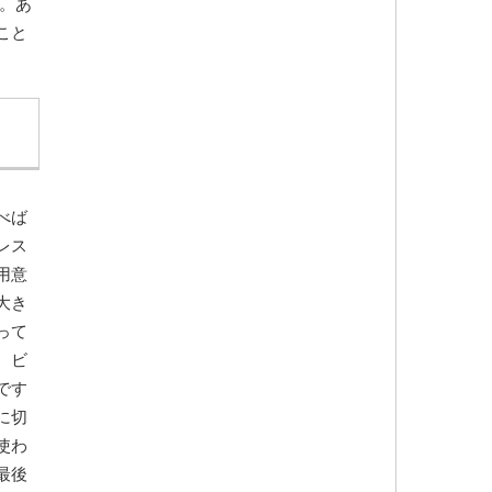
。あ
こと
べば
レス
用意
大き
って
。ビ
です
に切
使わ
最後